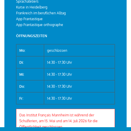
Sprachateliers
Kurse in Heidelberg
Frankreich im beruflichen Alltag
App Frantastique
App Frantastique orthographe
ÖFFNUNGSZEITEN
Mo:
geschlossen
Di:
14:30 - 17:30 Uhr
Mi:
14:30 - 17:30 Uhr
Do:
14:30 - 17:30 Uhr
Fr:
14:30 - 17:30 Uhr
Das Institut Français Mannheim ist während der
Schulferien, am 15. Mai und am 14. Juli 2026 für die
Öffentlichkeit geschlossen.