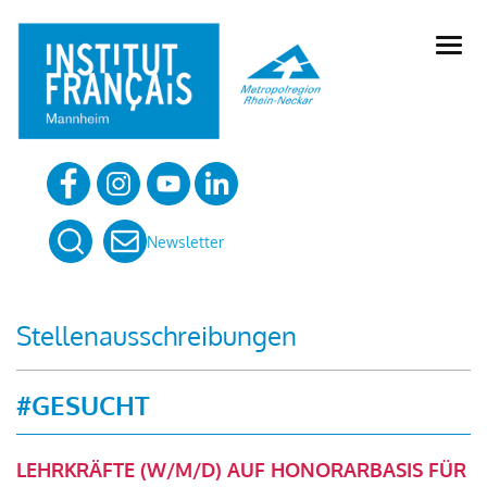
Skip
to
open
content
menu
Newsletter
Stellenausschreibungen
#GESUCHT
LEHRKRÄFTE (W/M/D) AUF HONORARBASIS FÜR