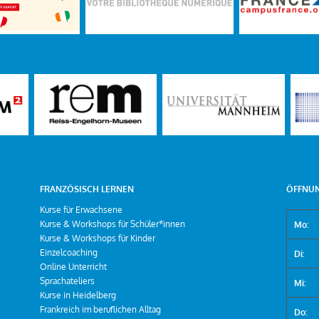
FRANZÖSISCH LERNEN
ÖFFNUN
Kurse für Erwachsene
Kurse & Workshops für Schüler*innen
Mo:
Kurse & Workshops für Kinder
Einzelcoaching
Di:
Online Unterricht
Sprachateliers
Mi:
Kurse in Heidelberg
Frankreich im beruflichen Alltag
Do: