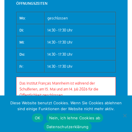
ÖFFNUNGSZEITEN
Mo:
geschlossen
Di:
14:30 - 17:30 Uhr
Mi:
14:30 - 17:30 Uhr
Do:
14:30 - 17:30 Uhr
Fr:
14:30 - 17:30 Uhr
Das Institut Français Mannheim ist während der
Schulferien, am 15. Mai und am 14. Juli 2026 für die
Öffentlichkeit geschlossen.
Diese Website benutzt Cookies. Wenn Sie Cookies ablehnen
sind einige Funktionen der Website nicht mehr aktiv.
OK
Nein, ich lehne Cookies ab
© 2026 Institut Français Mannheim
Datenschutzerklärung