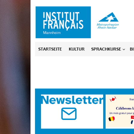
Skip
to
content
STARTSEITE
KULTUR
SPRACHKURSE
B
/>